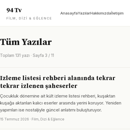
94 Tv
Anasayfa
Yazılar
Hakkımızda
İletişim
FILM, DIZI & EĞLENCE
Tüm Yazılar
Toplam 131 yazı · Sayfa 3 / 11
Izleme listesi rehberi alanında tekrar
tekrar izlenen şaheserler
Çocukluk dönemine ait kült izleme listesi rehberi, kuşaktan
kuşağa aktarılan kalıcı eserler arasında yerini koruyor. Yeniden
yapımları ise nostaljiyle güncel anlatımı buluşturuyor.
15 Temmuz 2026 · Film, Dizi & Eğlence