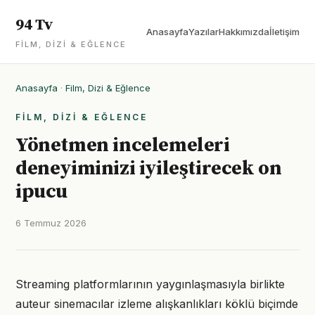
94 Tv
Anasayfa
Yazılar
Hakkımızda
İletişim
FILM, DIZI & EĞLENCE
Anasayfa
·
Film, Dizi & Eğlence
FILM, DIZI & EĞLENCE
Yönetmen incelemeleri
deneyiminizi iyileştirecek on
ipucu
6 Temmuz 2026
Streaming platformlarının yaygınlaşmasıyla birlikte
auteur sinemacılar izleme alışkanlıkları köklü biçimde